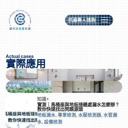
抓漏專人諮詢
Actual cases
實際應用
#汐止
#天花板
知識+
實測｜馬桶座與地板接縫處漏水怎麼辦？
教你快速找出問題源頭
地板漏水
,
專業檢測
,
水壓檢測器
,
水管漏
水
,
設備檢測