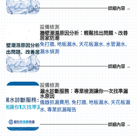
詳細內容 →
設備檢測
牆壁潮濕原因分析：輕鬆找出問題、改善
居家防潮
免打牆
,
地板漏水
,
天花板漏水
,
水管漏水
,
漏水偵測
詳細內容 →
設備檢測
漏水診斷服務：專業檢測讓你一次找準漏
水原因
儀器抓漏費用
,
免打牆
,
地板漏水
,
天花板漏
水
,
專業抓漏報告
詳細內容 →