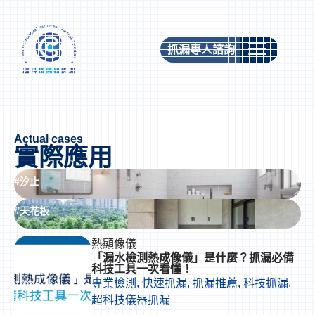
抓漏專人諮詢
Actual cases
實際應用
#汐止
#天花板
熱顯像儀
「漏水檢測熱成像儀」是什麼？抓漏必備
科技工具一次看懂！
專業檢測
,
快速抓漏
,
抓漏推薦
,
科技抓漏
,
超科技儀器抓漏