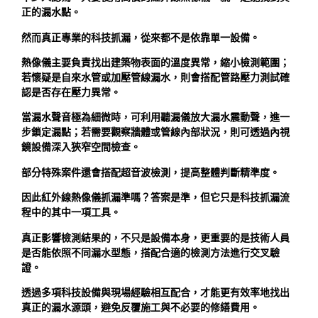
正的漏水點。
然而真正專業的科技抓漏，從來都不是依靠單一設備。
熱像儀主要負責找出建築物表面的溫度異常，縮小檢測範圍；
若懷疑是自來水管或加壓管線漏水，則會搭配管路壓力測試確
認是否存在壓力異常。
當漏水聲音極為細微時，可利用聽漏儀放大漏水震動聲，進一
步鎖定漏點；若需要觀察牆體或管線內部狀況，則可透過內視
鏡設備深入狹窄空間檢查。
部分特殊案件還會搭配超音波檢測，提高整體判斷精準度。
因此紅外線熱像儀抓漏準嗎？答案是準，但它只是科技抓漏流
程中的其中一項工具。
真正影響檢測結果的，不只是設備本身，更重要的是技術人員
是否能依照不同漏水型態，搭配合適的檢測方法進行交叉驗
證。
透過多項科技設備與現場經驗相互配合，才能更有效率地找出
真正的漏水源頭，避免反覆施工與不必要的修繕費用。