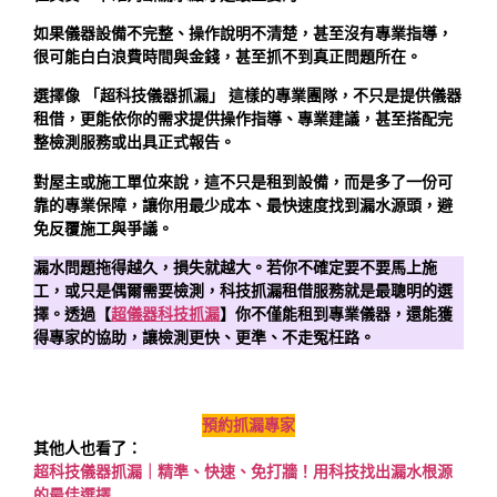
如果儀器設備不完整、操作說明不清楚，甚至沒有專業指導，
很可能白白浪費時間與金錢，甚至抓不到真正問題所在。
選擇像 「超科技儀器抓漏」 這樣的專業團隊，不只是提供儀器
租借，更能依你的需求提供操作指導、專業建議，甚至搭配完
整檢測服務或出具正式報告。
對屋主或施工單位來說，這不只是租到設備，而是多了一份可
靠的專業保障，讓你用最少成本、最快速度找到漏水源頭，避
免反覆施工與爭議。
漏水問題拖得越久，損失就越大。若你不確定要不要馬上施
工，或只是偶爾需要檢測，科技抓漏租借服務就是最聰明的選
擇。透過【
超儀器科技抓漏
】你不僅能租到專業儀器，還能獲
得專家的協助，讓檢測更快、更準、不走冤枉路。
預約抓漏專家
其他人也看了：
超科技儀器抓漏｜精準、快速、免打牆！用科技找出漏水根源
的最佳選擇