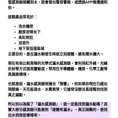
當感測器接觸到水，就會發出聲音警報，或透過APP推播通知
你。
這類產品常見於：
洗衣機旁
廚房流理台下
魚缸附近
浴室外
地下室低窪區域
主要目的，是在漏水剛發生時就立刻提醒，避免積水擴大。
現在有些比較高階的光學式漏水感測器，會利用紅外線、光線
折射等方式提高靈敏度，常用在半導體廠、機房、化學工廠等
高風險環境。
也就是說，漏水感測器很適合「預警」。但如果你現在已經出
現壁癌、天花板滴水、水費異常，它通常沒辦法直接幫你找到
真正漏點。
所以別以為裝了「漏水感測器」，就一定能找到漏水點嗎？其
實大部分感測器只能做到「提醒有漏水」，真正困難的，是找
出水到底從哪裡來。