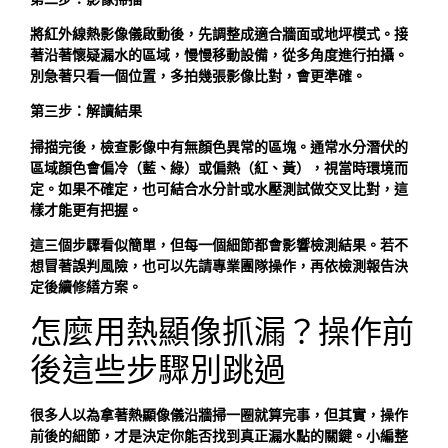
將紅外線熱影像儀啟動後，先調整成適合牆面或地坪模式。接
著沿著懷疑漏水的區域，慢慢移動設備，從多角度進行拍攝。
別急著只看一個位置，多拍幾張影像比對，會更準確。
第三步：解讀結果
掃描完後，檢查影像中有無顏色異常的區塊。通常水分潛伏的
區域顏色會偏冷（藍、綠）或偏熱（紅、黃），視當時環境而
定。如果不確定，也可結合水分計或水壓測試做交叉比對，這
樣才能更有把握。
這三個步驟看似簡單，但每一個細節都會影響檢測結果。若不
想冒著誤判風險，也可以先請專業團隊操作，再依檢測報告決
定後續修繕方案。
怎麼用熱顯像抓漏？操作前
後這些步驟別跳過
很多人以為拿著熱顯像儀沿牆掃一圈就算完事，但其實，操作
前後的細節，才是決定你能否找到真正漏水點的關鍵。小編整