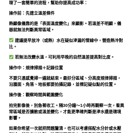
理了一套簡單的流程，幫助你提高成功率：
操作前：先建立溫差條件
熱顯像儀靠的是「表面溫度變化」來顯影。若溫差不明顯，儀
器就無法判斷異常區域。
建議提早放冷（或熱）水在疑似滲漏的管線中，營造熱冷對
比。
若無法改變水溫，可利用早晚的自然溫差提高對比度。
操作中：規律掃描＋記錄位置
不要只憑感覺掃一遍就結束。最好分區域、分高度規律掃描，
沿牆面、角落、地板都要拍攝記錄，並標記疑似點的位置。
操作後：觀察時間與範圍變化
拍完影像後，別急著收工。隔30分鐘～1小時再觀察一次，看異
常區域是否擴散或溫差變化，才能更準確判斷是滲水還是環境
影響。
如果你希望一次就把問題釐清，也可以考慮搭配水分計或水壓