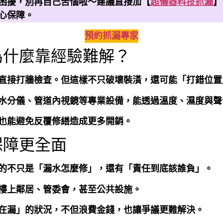
困擾，別再自己苦惱啦～建議直接加【
超儀器科技抓漏
】
心保障。
預約抓漏專家
為什麼靠經驗難解？
直接打牆檢查。但這樣不只破壞裝潢，還可能「打錯位置
水分儀、管道內視鏡等專業設備，能透過溫度、濕度與聲
也能避免反覆修繕造成更多開銷。
保障更全面
的不只是「漏水怎麼修」，還有「責任到底該誰負」。
樓上鄰居、管委會，甚至公共設施。
在漏」的狀況，不但浪費金錢，也讓爭議更難解決。