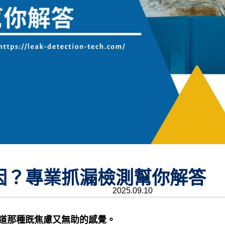
因？專業抓漏檢測幫你解答
2025.09.10
道那種既焦慮又無助的感覺。